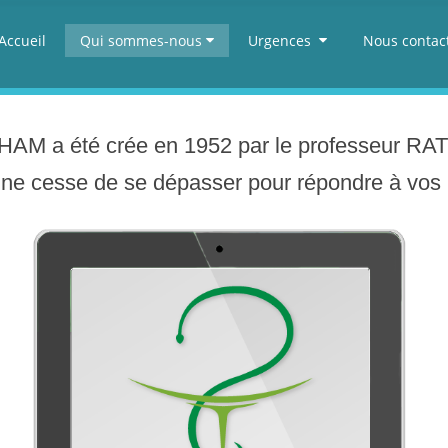
Accueil
Qui sommes-nous
Urgences
Nous contac
HAM
a
été
crée
en 1952 par
le
professeur
RA
ne
cesse
de
se
dépasser
pour
répondre
à
vos